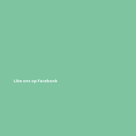
Afspraak maken
Over ons
Informatie
Nieuws
Folders
Preventieplan
Tandheelkunde & mondzorg
Contact
Bijsluiters medicijnen
Like ons op Facebook