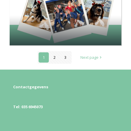
1
2
3
Next page
Contactgegevens
Zwarteweg 12a – 1412 GD – Naarden
Tel: 035 6945073
Info@dierenartsnaarden.nl