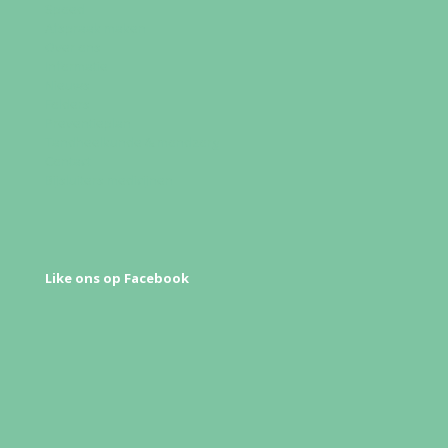
Spoed
Afspraak maken
Over ons
Informatie
Nieuws
Folders
Preventieplan
Tandheelkunde & mondzorg
Contact
Bijsluiters medicijnen
Like ons op Facebook